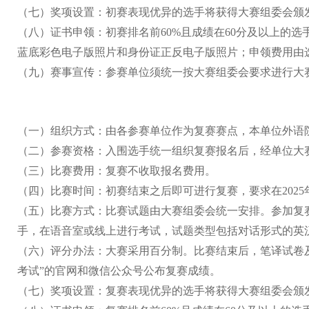
（七）
奖项设置：初赛表现优异的选手将获得大赛组委会颁
（
八
）证书申领：初赛排名前
60%
且
成绩在
60分
及
以上的
选
蓝底彩色电子版照片
和身份证
正反电子版照片
；申领费用由
（
九
）赛事宣传：参赛
单位
须统一按大赛组委会要求进行大
（一）
组织方式：由
各参赛单位作为复赛赛点
，本
单位
外语
（二）
参赛资格：
入围选手
统一
组织
复赛报名后，经
单位
大
（三）
比赛费用：复赛
不收取报名费用
。
（四）
比赛时间：
初赛结束之后即可进行复赛
，
要求在
202
（五）
比赛方式：比赛试题由大赛组委会统一安排
。
参加
复
手，在语音室或线上进行考试，试题类型包括对话形式的英
（六）
评分办法：
大赛采用百分制。
比赛结束后，
笔译
试卷
考试
”
的
官
网和微信公众号公布
复
赛成绩。
（七）
奖项设置：
复
赛表现优异的选手将获得大赛组委会颁