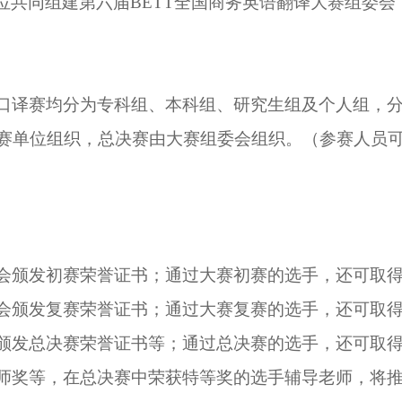
位共同
组建
第六届
BETT
全国商务英语翻译大赛组委会
口译赛均分为专科组、本科组、研究生组及个人组，
赛单位
组织，总决赛由大赛组委会组织。
（
参赛人员
会颁发
初赛
荣誉证书；通过大赛初赛的选手，
还
可
取
会颁发
复赛
荣誉证书；通过大赛复赛的选手，
还
可
取
颁发
总决赛
荣誉证书
等
；通过总决赛的选手，
还
可
取
师奖等，在总决赛中荣获特等奖的选手辅导老师，将