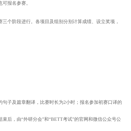
也可报名参赛
。
赛三个阶段进行。各项目及组别分别计算成绩、设立奖项，
的句子
及篇章翻译
，
比赛
时长为
2小时
；报名参加初赛口译的
结束后，
由
“
外研分会
”和“
BETT考试
”
的
官
网和微信公众号公