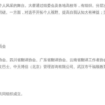
个人风采的舞台。大赛通过组委会及各地高校
等
，有组织、分层
切磋。一方面，对选手开拓个人视野、提高自我认知大有裨益；
员会
协会、四川省翻译协会、广东省翻译协会、云南省翻译工作者协
文巴士、中天博信（北京）管理咨询有限公司、武汉市千福顺教
共同
组织成立。