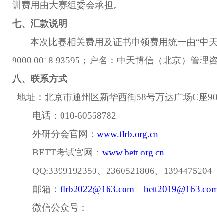
训费用由大赛组委会承担
。
七、
汇款说明
本次比赛相关费用及证书申领费用统一由
“
中
9000 0018 93595
；户名：
中天博信（北京）管理
八
、联系方式
地址：
北京市通州区新华西街
58
号
万达广场
C
座
9
电话
：
010-6
0568782
外研分会官网
：
www.
flrb
.org
.cn
BETT考试官网：
www.bett.org.cn
QQ
:
3399192350
、
2360521806、1394475204
邮箱：
flrb2022@163.com
bett2019
@163.co
微信公众号：