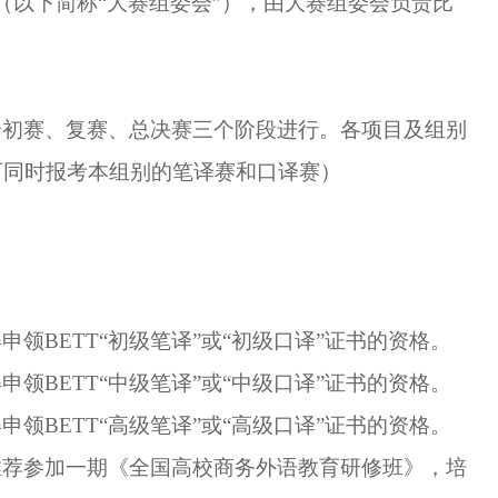
（以下简称
“大赛组委会”），由大赛组委会负责
比
分初赛、复赛、总决赛三个阶段进行。各项目及组别
可同时报考本组别的笔译赛
和口译赛
）
得
申领
BETT
“初级笔译”
或
“初级口译”
证书
的资格
。
得
申领
BETT
“中级笔译”
或
“中级口译”证书
的资格
。
得
申领
BETT
“高级笔译”
或
“高级口译”证书
的资格
。
推荐参加一期《全国高校商务外语教育研修班》，培