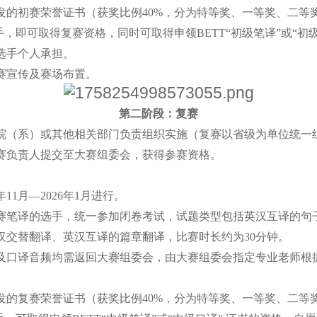
发的
初赛
荣誉证书（
获奖比例
40%，
分为
特等奖、
一等奖、二等
手
，
即可取得复赛资格，同时
可
取得
申领
BETT
“初级笔译”
或
“初
选手个人承担。
赛宣传及赛场布置。
第二阶段：复赛
院（系）或
其他相关部门
负责组织实施
（复赛以省级为单位统一
赛负责人提交至
大赛组委会
，获得参赛资格。
5年11月—2026年1月进行
。
赛
笔译
的选手，统一参加闭卷
考试，
试题
类型
包括
英汉互译的句
汉交替翻译、英汉互译的篇章翻译，比赛时长约为
30分钟。
及口译音频均需返回大赛组委会，由大赛组委会指定
专业老师根
发的
复赛
荣誉证书（
获奖比例
40%，
分为
特等奖、
一等奖、二等