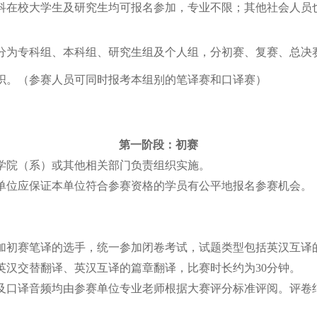
科在校大学生及研究生
均可报名参加，专业不限
；其他社会人员
分为专科组、本科组、研究生组及个人组，分初赛、复赛、总决
织。（
参赛人员可同时报考本组别的笔译赛和口译赛
）
第一阶段：初赛
学院（系）或
其他相关部门
负责组织实施。
单位
应保证本
单位
符合参赛资格的
学员
有公平
地
报名参赛机会。
加初赛
笔译
的选手，统一参加闭卷
考试，
试题
类型
包括
英汉互译
英汉交替翻译、英汉互译的篇章翻译，比赛时长约为
30分钟。
及口译音频均
由参赛
单位
专业老师根据大赛评分标准评阅。评卷