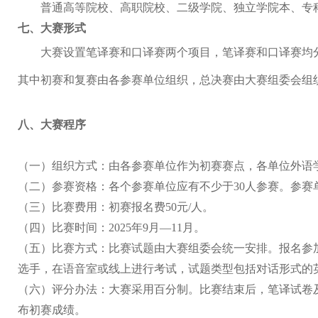
普通
高等院校、高职院校、二级学院、独立学院本、专
七、
大赛形式
大赛设置笔译赛和口译赛两个项目，笔译赛和口译赛均
其中初赛和复赛由各参赛单位组织，总决赛由大赛组委会组
八、
大赛程序
（一）
组织方式：
由
各参赛
单位
作为初赛赛点，
各单位
外语
（二）
参赛资格：各个参赛
单位
应有不少于
30
人参赛。参赛
（三）
比赛费用：初赛报名费
5
0元/人。
（四）
比赛时间：
2025年9月—11月
。
（五）
比赛方式：比赛试题由大赛组委会统一安排
。
报名参
选手，在语音室或线上进行考试，试题类型包括对话形式的
（六）
评分办法：
大赛采用百分制。
比赛结束后，
笔译
试卷
布
初赛成绩。