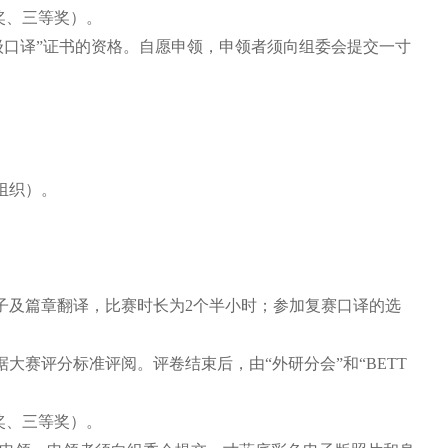
奖、三等奖）。
级口译”
证书
的资格
。
自愿申领，
申领者须向组委会
提交一
寸
组织）
。
子
及篇章翻译
，
比赛
时长为
2
个半
小时
；参加复赛口译的选
据大赛评分标准评阅。评卷结束后，
由
“外研分会”和“
BETT
奖、三等奖）
。