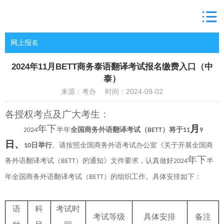
网上报名
2024年11月BETT商务泰语翻译考试报名缴费入口（中
泰）
来源：考办 时间：2024-09-02
各授权考点及广大考生：
年下
月
半年
全国商务外语翻译考试（
）将于
2024
BETT
11
9
日、
日举行
。请按照全国商务外语考试办公室《关于开展全国商
10
年下
务外语翻译考试（
）的通知》文件要求，认真做好
半
BETT
2024
年全国商务外语翻译考试（
）的组织工作。具体安排如
下：
BETT
语
科
考试时
考试等级
具体安排
备注